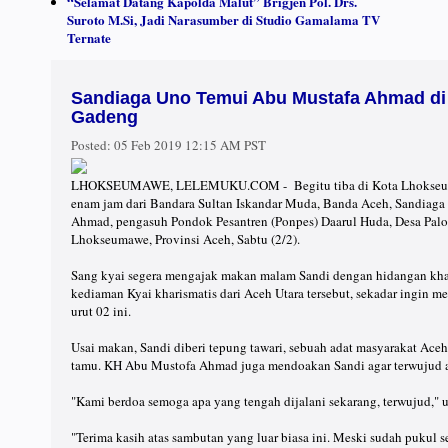
“Selamat Datang Kapolda Malut” Brigjen Pol. Drs.
Suroto M.Si, Jadi Narasumber di Studio Gamalama TV
Ternate
Sandiaga Uno Temui Abu Mustafa Ahmad di
Gadeng
Posted:
05 Feb 2019 12:15 AM PST
LHOKSEUMAWE, LELEMUKU.COM - Begitu tiba di Kota Lhokseumawe,
enam jam dari Bandara Sultan Iskandar Muda, Banda Aceh, Sandiaga
Ahmad, pengasuh Pondok Pesantren (Ponpes) Daarul Huda, Desa Pal
Lhokseumawe, Provinsi Aceh, Sabtu (2/2).
Sang kyai segera mengajak makan malam Sandi dengan hidangan kha
kediaman Kyai kharismatis dari Aceh Utara tersebut, sekadar ingin me
urut 02 ini.
Usai makan, Sandi diberi tepung tawari, sebuah adat masyarakat Ac
tamu. KH Abu Mustofa Ahmad juga mendoakan Sandi agar terwujud a
"Kami berdoa semoga apa yang tengah dijalani sekarang, terwujud," 
"Terima kasih atas sambutan yang luar biasa ini. Meski sudah pukul