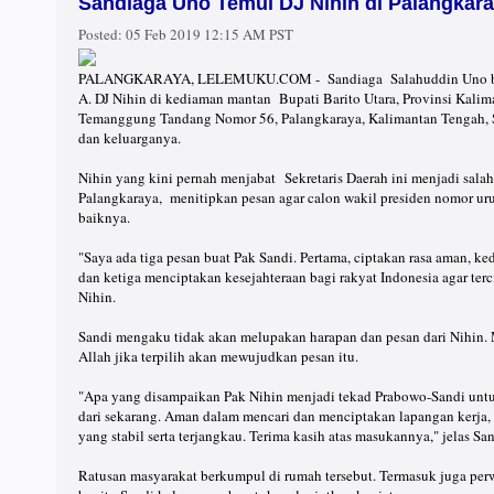
Sandiaga Uno Temui DJ Nihin di Palangkar
Posted:
05 Feb 2019 12:15 AM PST
PALANGKARAYA, LELEMUKU.COM - Sandiaga Salahuddin Uno bersi
A. DJ Nihin di kediaman mantan Bupati Barito Utara, Provinsi Kalima
Temanggung Tandang Nomor 56, Palangkaraya, Kalimantan Tengah, Se
dan keluarganya.
Nihin yang kini pernah menjabat Sekretaris Daerah ini menjadi sala
Palangkaraya, menitipkan pesan agar calon wakil presiden nomor uru
baiknya.
"Saya ada tiga pesan buat Pak Sandi. Pertama, ciptakan rasa aman, k
dan ketiga menciptakan kesejahteraan bagi rakyat Indonesia agar ter
Nihin.
Sandi mengaku tidak akan melupakan harapan dan pesan dari Nihin. M
Allah jika terpilih akan mewujudkan pesan itu.
"Apa yang disampaikan Pak Nihin menjadi tekad Prabowo-Sandi untu
dari sekarang. Aman dalam mencari dan menciptakan lapangan kerja,
yang stabil serta terjangkau. Terima kasih atas masukannya," jelas San
Ratusan masyarakat berkumpul di rumah tersebut. Termasuk juga perwa