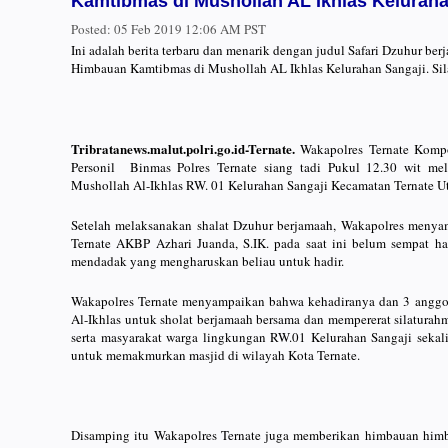
Kamtibmas di Mushollah AL Ikhlas Keluraha
Posted:
05 Feb 2019 12:06 AM PST
Ini adalah berita terbaru dan menarik dengan judul Safari Dzuhur be
Himbauan Kamtibmas di Mushollah AL Ikhlas Kelurahan Sangaji. Sil
Tribratanews.malut.polri.go.id-Ternate.
Wakapolres Ternate Komp
Personil Binmas Polres Ternate siang tadi Pukul 12.30 wit mel
Mushollah Al-Ikhlas RW. 01 Kelurahan Sangaji Kecamatan Ternate Ut
Setelah melaksanakan shalat Dzuhur berjamaah, Wakapolres meny
Ternate AKBP Azhari Juanda, S.IK. pada saat ini belum sempat ha
mendadak yang mengharuskan beliau untuk hadir.
Wakapolres Ternate menyampaikan bahwa kehadiranya dan 3 anggota
Al-Ikhlas untuk sholat berjamaah bersama dan mempererat silatura
serta masyarakat warga lingkungan RW.01 Kelurahan Sangaji sekali
untuk memakmurkan masjid di wilayah Kota Ternate.
Disamping itu Wakapolres Ternate juga memberikan himbauan himba