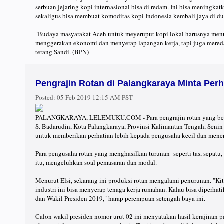
serbuan jejaring kopi internasional bisa di redam. Ini bisa meningka
sekaligus bisa membuat komoditas kopi Indonesia kembali jaya di dun
"Budaya masyarakat Aceh untuk meyeruput kopi lokal harusnya menula
menggerakan ekonomi dan menyerap lapangan kerja, tapi juga mereda
terang Sandi. (BPN)
Pengrajin Rotan di Palangkaraya Minta Per
Posted:
05 Feb 2019 12:15 AM PST
PALANGKARAYA, LELEMUKU.COM - Para pengrajin rotan yang berkum
S. Badarudin, Kota Palangkaraya, Provinsi Kalimantan Tengah, Seni
untuk memberikan perhatian lebih kepada pengusaha kecil dan mene
Para pengusaha rotan yang menghasilkan turunan seperti tas, sepatu
itu, mengeluhkan soal pemasaran dan modal.
Menurut Elsi, sekarang ini produksi rotan mengalami penurunan. "Kit
industri ini bisa menyerap tenaga kerja rumahan. Kalau bisa diperhat
dan Wakil Presiden 2019," harap perempuan setengah baya ini.
Calon wakil presiden nomor urut 02 ini menyatakan hasil kerajinan