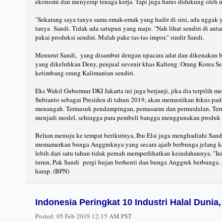
ekonomi dan menyerap tenaga kerja. Tapi juga harus didukung oleh m
"Sekarang saya tanya sama emak-emak yang hadir di sini, ada nggak ya
tanya Sandi. Tidak ada satupun yang maju. "Nah lihat sendiri di ant
pakai produksi sendiri. Malah pake tas-tas impor," sindir Sandi.
Menurut Sandi, yang disambut dengan upacara adat dan dikenakan ba
yang dikeluhkan Deny, penjual suvenir khas Kalteng. Orang Korea S
ketimbang orang Kalimantan sendiri.
Eks Wakil Gubermur DKI Jakarta ini juga berjanji, jika dia terpilih
Subianto sebagai Presiden di tahun 2019, akan memastikan fokus pa
menangah. Termasuk pendampingan, pemasaran dan permodalan. Term
menjadi model, sehingga para pembeli bangga menggunakan produk s
Belum menuju ke tempat berikutnya, Ibu Elsi juga menghadiahi Sandi 
memamerkan bunga Anggreknya yang secara ajaib berbunga jelang ke
lebih dari satu tahun tidak pernah memperlihatkan keindahannya. "Ini
turun, Pak Sandi pergi hujan berhenti dan bunga Anggrek berbunga. 
harap. (BPN)
Indonesia Peringkat 10 Industri Halal Duni
Posted:
05 Feb 2019 12:15 AM PST