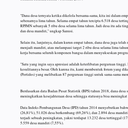
"Dana desa ternyata ketika dikelola bersama-sama, kita ini dalam em
sebenarnya lima tahun. Selama empat tahun tercipta 6.518 desa tertin
RPJMN sebanyak 5 ribu desa selama lima tahun. Jadi desa itu ada ting
dan desa mandiri," ungkap Sanusi.
Selain itu, lanjutnya, dalam kurun empat tahun, dana desa juga tela
menjadi mandiri, atau melampaui target 2 ribu desa selama lima tahu
kerja bersama seluruh komponen bangsa dalam menyukseskan program 
"Satu yang ingin saya apresiasi adalah keterlibatan perguruan tinggi
kesulitannya besar. Oleh karena itu, kami membentuk forum yang dik
(Pertides) yang melibatkan 87 perguruan tinggi untuk sama-sama me
Berdasarkan data Badan Pusat Statistik (BPS) tahun 2018, dana desa se
meningkatkan kesejahteraan desa sehingga statusnya bisa meningkat 
Data Indeks Pembangunan Desa (IPD) tahun 2014 menyebutkan bahwa d
(26,81%), 51.026 desa berkembang (69,26%), dan 2.894 desa mandir
terjadi sebuah peningkatan, yakni terdapat 13.232 desa tertinggal (
5.559 desa mandiri (7,55%).