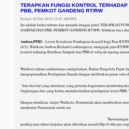
TERAPKAN FUNGSI KONTROL TERHADAP 
PBB, PEMKOT GANDENG RT/RW
Posted:
05 Feb 2019 12:07 AM PST
Ini adalah berita terbaru dan menarik dengan judul TERAPKA
SAMPAH DAN PBB, PEMKOT GANDENG RT/RW. Silahkan baca dan m
Ambon,PPID
– Lewat Sosialisasi Pembagian Insentif bagi Para RT
(4/2), Walikota Ambon,Richard Louhenapessy mengajak para RT/RW
kontrol terhadap Retribusi Sampah dan PBB di wilayah masing-masin
Walikota dalam sambutannya menjelaskan, Badan Pengelola Pajak da
mengoptimalkan Pendapatan Daerah dengan melibatkan peran serta d
"Ada dua hal yang mendasar, yang pertama bagaimana memberdayakan
lingkungan dan yang kedua memaksimalkan pendapatan lewat PBB,"
Dengan demikian, lanjut Walikota, Pemerintah akan memberikan ins
membantu Pemerintah untuk itu.
"Kewenangan 
pembayaran tahun berjalan akan diberikan insentif Rp10 ribu per waj