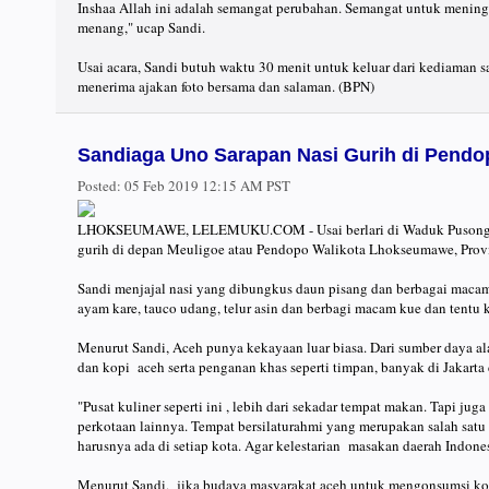
Inshaa Allah ini adalah semangat perubahan. Semangat untuk menin
menang," ucap Sandi.
Usai acara, Sandi butuh waktu 30 menit untuk keluar dari kediaman 
menerima ajakan foto bersama dan salaman. (BPN)
Sandiaga Uno Sarapan Nasi Gurih di Pend
Posted:
05 Feb 2019 12:15 AM PST
LHOKSEUMAWE, LELEMUKU.COM - Usai berlari di Waduk Pusong, S
gurih di depan Meuligoe atau Pendopo Walikota Lhokseumawe, Provi
Sandi menjajal nasi yang dibungkus daun pisang dan berbagai macam
ayam kare, tauco udang, telur asin dan berbagi macam kue dan tentu 
Menurut Sandi, Aceh punya kekayaan luar biasa. Dari sumber daya al
dan kopi aceh serta penganan khas seperti timpan, banyak di Jakarta 
"Pusat kuliner seperti ini , lebih dari sekadar tempat makan. Tapi j
perkotaan lainnya. Tempat bersilaturahmi yang merupakan salah satu 
harusnya ada di setiap kota. Agar kelestarian masakan daerah Indones
Menurut Sandi, jika budaya masyarakat aceh untuk mengonsumsi kopi 