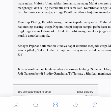
masyarakat Maluku Utara adalah humanis, memang Malut mempunyai s
menghargai dan saling membantu satu sama lain. Kamtibmas sangatl
mari bersama-sama menjaga hinga Pemilu nantinya berjalan aman dan
Menutup Dialog, Kapolda menghimbau kepada masyarakat Malut dal
hak masing-masing warga Negara, tetapi jangan sampai perbedaan m
lingkungan atau kelompok. Untuk itu Polri mengharapkan jangan 
konflik antar kelompok.
Sebagai Pejabat baru mohon kiranya dapat diterima menjadi warga 
semua pihak, Stake Holder, Komponen masyarakat untuk sama-sam
Zld)
Terima kasih karena telah membaca informasi tentang "Selamat Datang
Jadi Narasumber di Studio Gamalama TV Ternate . Silahkan membaca 
You are subscribed to email
Email delivery
updates from
#TACIGI
.
powered by Google
To stop receiving these emails,
you may
unsubscribe now
.