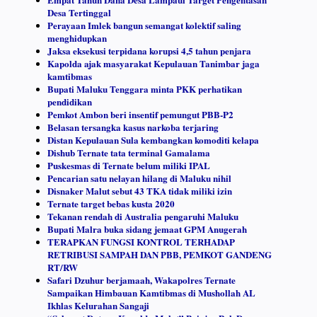
Desa Tertinggal
Perayaan Imlek bangun semangat kolektif saling
menghidupkan
Jaksa eksekusi terpidana korupsi 4,5 tahun penjara
Kapolda ajak masyarakat Kepulauan Tanimbar jaga
kamtibmas
Bupati Maluku Tenggara minta PKK perhatikan
pendidikan
Pemkot Ambon beri insentif pemungut PBB-P2
Belasan tersangka kasus narkoba terjaring
Distan Kepulauan Sula kembangkan komoditi kelapa
Dishub Ternate tata terminal Gamalama
Puskesmas di Ternate belum miliki IPAL
Pencarian satu nelayan hilang di Maluku nihil
Disnaker Malut sebut 43 TKA tidak miliki izin
Ternate target bebas kusta 2020
Tekanan rendah di Australia pengaruhi Maluku
Bupati Malra buka sidang jemaat GPM Anugerah
TERAPKAN FUNGSI KONTROL TERHADAP
RETRIBUSI SAMPAH DAN PBB, PEMKOT GANDENG
RT/RW
Safari Dzuhur berjamaah, Wakapolres Ternate
Sampaikan Himbauan Kamtibmas di Mushollah AL
Ikhlas Kelurahan Sangaji