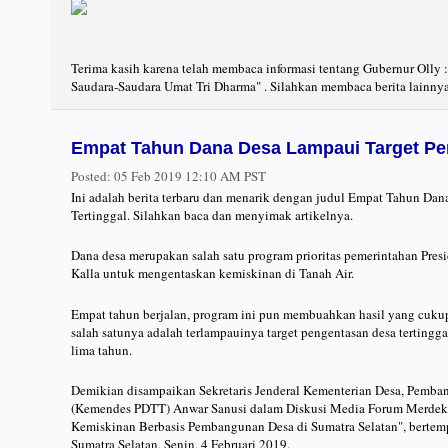
Terima kasih karena telah membaca informasi tentang Gubernur Olly
Saudara-Saudara Umat Tri Dharma" . Silahkan membaca berita lainnya
Empat Tahun Dana Desa Lampaui Target Pe
Posted:
05 Feb 2019 12:10 AM PST
Ini adalah berita terbaru dan menarik dengan judul Empat Tahun Da
Tertinggal. Silahkan baca dan menyimak artikelnya.
Dana desa merupakan salah satu program prioritas pemerintahan Pres
Kalla untuk mengentaskan kemiskinan di Tanah Air.
Empat tahun berjalan, program ini pun membuahkan hasil yang cuku
salah satunya adalah terlampauinya target pengentasan desa tertingg
lima tahun.
Demikian disampaikan Sekretaris Jenderal Kementerian Desa, Pemban
(Kemendes PDTT) Anwar Sanusi dalam Diskusi Media Forum Merdeka
Kemiskinan Berbasis Pembangunan Desa di Sumatra Selatan", bertem
Sumatra Selatan, Senin, 4 Februari 2019.