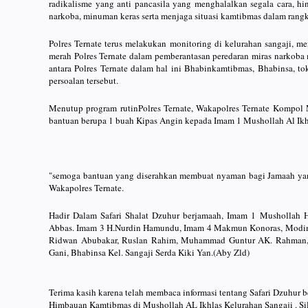
radikalisme yang anti pancasila yang menghalalkan segala cara, hi
narkoba, minuman keras serta menjaga situasi kamtibmas dalam rangk
Polres Ternate terus melakukan monitoring di kelurahan sangaji, m
merah Polres Ternate dalam pemberantasan peredaran miras narkoba 
antara Polres Ternate dalam hal ini Bhabinkamtibmas, Bhabinsa, 
persoalan tersebut.
Menutup program rutinPolres Ternate, Wakapolres Ternate Kompo
bantuan berupa 1 buah Kipas Angin kepada Imam 1 Mushollah Al Ikhl
"semoga bantuan yang diserahkan membuat nyaman bagi Jamaah yan
Wakapolres Ternate.
Hadir Dalam Safari Shalat Dzuhur berjamaah, Imam 1 Mushollah 
Abbas. Imam 3 H.Nurdin Hamundu, Imam 4 Makmun Konoras, Modim
Ridwan Abubakar, Ruslan Rahim, Muhammad Guntur AK. Rahman, B
Gani, Bhabinsa Kel. Sangaji Serda Kiki Yan.(Aby Zld)
Terima kasih karena telah membaca informasi tentang Safari Dzuhur
Himbauan Kamtibmas di Mushollah AL Ikhlas Kelurahan Sangaji . Si