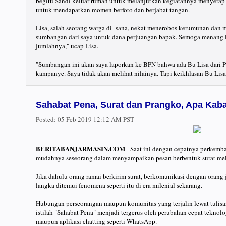
begitu Sandi keluar rumah untuk melanjutkan kegiatannya menyerap 
untuk mendapatkan momen berfoto dan berjabat tangan.
Lisa, salah seorang warga di sana, nekat menerobos kerumunan dan 
sumbangan dari saya untuk dana perjuangan bapak. Semoga menang Pak
jumlahnya," ucap Lisa.
"Sumbangan ini akan saya laporkan ke BPN bahwa ada Bu Lisa dari
kampanye. Saya tidak akan melihat nilainya. Tapi keikhlasan Bu Lis
Sahabat Pena, Surat dan Prangko, Apa Kaba
Posted:
05 Feb 2019 12:12 AM PST
BERITABANJARMASIN.COM
- Saat ini dengan cepatnya perkemba
mudahnya seseorang dalam menyampaikan pesan berbentuk surat mela
Jika dahulu orang ramai berkirim surat, berkomunikasi dengan orang
langka ditemui fenomena seperti itu di era milenial sekarang.
Hubungan perseorangan maupun komunitas yang terjalin lewat tulisa
istilah "Sahabat Pena" menjadi tergerus oleh perubahan cepat teknol
maupun aplikasi chatting seperti WhatsApp.