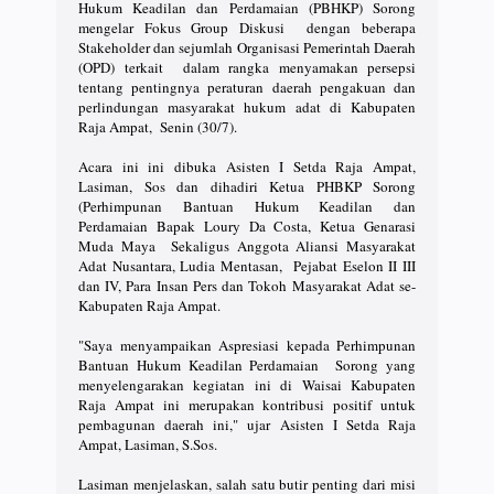
Hukum Keadilan dan Perdamaian (PBHKP) Sorong
mengelar Fokus Group Diskusi dengan beberapa
Stakeholder dan sejumlah Organisasi Pemerintah Daerah
(OPD) terkait dalam rangka menyamakan persepsi
tentang pentingnya peraturan daerah pengakuan dan
perlindungan masyarakat hukum adat di Kabupaten
Raja Ampat, Senin (30/7).
Acara ini ini dibuka Asisten I Setda Raja Ampat,
Lasiman, Sos dan dihadiri Ketua PHBKP Sorong
(Perhimpunan Bantuan Hukum Keadilan dan
Perdamaian Bapak Loury Da Costa, Ketua Genarasi
Muda Maya Sekaligus Anggota Aliansi Masyarakat
Adat Nusantara, Ludia Mentasan, Pejabat Eselon II III
dan IV, Para Insan Pers dan Tokoh Masyarakat Adat se-
Kabupaten Raja Ampat.
"Saya menyampaikan Aspresiasi kepada Perhimpunan
Bantuan Hukum Keadilan Perdamaian Sorong yang
menyelengarakan kegiatan ini di Waisai Kabupaten
Raja Ampat ini merupakan kontribusi positif untuk
pembagunan daerah ini," ujar Asisten I Setda Raja
Ampat, Lasiman, S.Sos.
Lasiman menjelaskan, salah satu butir penting dari misi