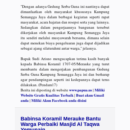
"Dengan adanya Gedung Serba Guna ini nantinya dapat
dimanfaatkan oleh masyarakat khususnya Kampung
Semangga Jaya dalam berbagai kegiatan seperti rapat
masyarakat, acara hajatan dan resepsi serta yang lainnya.
Sedangkan dalam pengerjaannya bangunan tersebut
dikerjakan oleh masyarakat Kampung Semangga Jaya
itu sendiri melalui musyawarah bersama, dimana selain
dapat menekan biaya pengeluaran juga dapat dijadikan
sebagai ajang silaturahmi antar warga," jelasnya.
Bapak Sudi Arisno mengucapkan terima kasih banyak
kepada Babinsa Koramil 1707-05/Merauke yang turut
membantu dalam mengerjakan pembangunan Gedung
Serba Guna Kampung Semangga Jaya ini dan berharap
agar pendampingan seperti ini kedepannya dapat terus
dilakukan. (Pendam17)
www.papua.us
Miliki
Berita ini diposting di website
|
Website Gratis Kualitas Terbaik
Buat akun Gmail
|
anda
Miliki Akun Facebook anda disini
|
Babinsa Koramil Merauke Bantu
Warga Perbaiki Masjid Al Taqwa
Yemunain