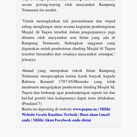
secara gotong-royong oleh masyarakat Kampung
Yemunain itu sendiri.
"Untuk meningkatkan tali persaudaraan dan wujud
saling menghargai antar sesama kegiatan pembangunan
Masjid Al Taqwa tersebut dalam pengerjaannya juga
dibantu oleh masyarakat non Islam yang ada di
Kampung Yemunain. Sedangkan anggaran yang
digunakan untuk pemlesteran dinding Masjid Al Taqwa
tersebut bersumber dari swadaya masyarakat setempat,"
jelasnya.
Ahmad yang merupakan tokoh Islam Kampung
Yemunain mengucapkan terima kasih banyak kepada
Babinsa Koramil 1707-05/Merauke yang telah
membantu mengerjakan pemlesteran dinding Masjid AL
Taqwa dan berharap agar pendampingan seperti ini dan
hal-hal positif lain kedepannya dapat terus dilakukan.
(Pendam17)
www.papua.us
Miliki
Berita ini diposting di website
|
Website Gratis Kualitas Terbaik
Buat akun Gmail
|
anda
Miliki Akun Facebook anda disini
|