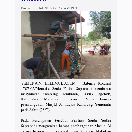
Posted:
30 Jul 2018 06:59 AM PDT
YEMUNAIN, LELEMUKU.COM - Babinsa Koramil
1707-05/Merauke Serda Yudha Saptahadi membantu
masyarakat Kampung Yemunain, Distrik Jagebob,
Kabupaten Merauke, Provinsi Papua berupa
pembangunan Masjid Al Taqwa Kampung Yemunain
pada Sabtu (28/7).
Pada kesempatan tersebut Babinsa Serda Yudha
Saptahadi mengatakan bahwa pembangunan Masjid Al
Taqwa berupa pemlesteran dinding kali itu dilakukan