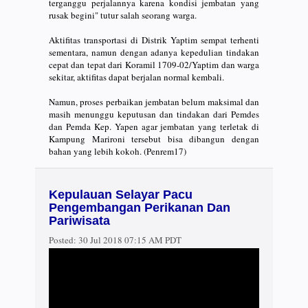
terganggu perjalannya karena kondisi jembatan yang
rusak begini" tutur salah seorang warga.
Aktifitas transportasi di Distrik Yaptim sempat terhenti
sementara, namun dengan adanya kepedulian tindakan
cepat dan tepat dari Koramil 1709-02/Yaptim dan warga
sekitar, aktifitas dapat berjalan normal kembali.
Namun, proses perbaikan jembatan belum maksimal dan
masih menunggu keputusan dan tindakan dari Pemdes
dan Pemda Kep. Yapen agar jembatan yang terletak di
Kampung Marironi tersebut bisa dibangun dengan
bahan yang lebih kokoh. (Penrem17)
Kepulauan Selayar Pacu
Pengembangan Perikanan Dan
Pariwisata
Posted:
30 Jul 2018 07:15 AM PDT