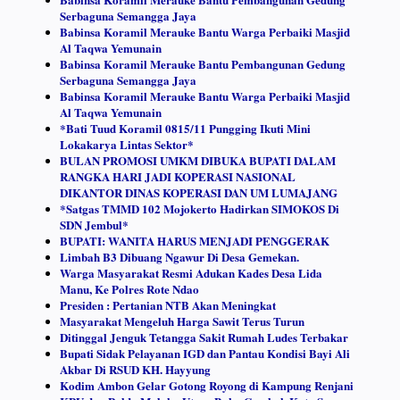
Serbaguna Semangga Jaya
Babinsa Koramil Merauke Bantu Warga Perbaiki Masjid
Al Taqwa Yemunain
Babinsa Koramil Merauke Bantu Pembangunan Gedung
Serbaguna Semangga Jaya
Babinsa Koramil Merauke Bantu Warga Perbaiki Masjid
Al Taqwa Yemunain
*Bati Tuud Koramil 0815/11 Pungging Ikuti Mini
Lokakarya Lintas Sektor*
BULAN PROMOSI UMKM DIBUKA BUPATI DALAM
RANGKA HARI JADI KOPERASI NASIONAL
DIKANTOR DINAS KOPERASI DAN UM LUMAJANG
*Satgas TMMD 102 Mojokerto Hadirkan SIMOKOS Di
SDN Jembul*
BUPATI: WANITA HARUS MENJADI PENGGERAK
Limbah B3 Dibuang Ngawur Di Desa Gemekan.
Warga Masyarakat Resmi Adukan Kades Desa Lida
Manu, Ke Polres Rote Ndao
Presiden : Pertanian NTB Akan Meningkat
Masyarakat Mengeluh Harga Sawit Terus Turun
Ditinggal Jenguk Tetangga Sakit Rumah Ludes Terbakar
Bupati Sidak Pelayanan IGD dan Pantau Kondisi Bayi Ali
Akbar Di RSUD KH. Hayyung
Kodim Ambon Gelar Gotong Royong di Kampung Renjani