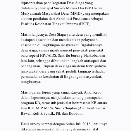
diprioritaskan pada kegiatan Desa Siaga yang
didalamnya terdapat Survey Mawas Diri (SMD) dan
Musyawarah Masyarakat Desa (MMD) yang merupakan
elemen penilaian dari Akreditasi Puskesmas sebagai
Fasilitas Kesehatan Tingkat Pertama (FKTP).
Masih lanjutnya, Desa Siaga yaitu desa yang memiliki
kesiapan kesehatan dan mendekatkan pelayanan
kesehatan di lingkungan masyarakat. Digalakannya
desa siaga, karena masih muncul penyakit- penyakit
baru seperti HIV/AIDS, Sars, flu burung, Narkoba, dan
lain-lain, sehingga dibutuhkan langkah antisipasi dan
penanganan. Tujuan desa siaga ini demi terwujudnya
masyarakat desa yang sehat, peduli, tanggap terhadap
permasalahan kesehatan di lingkungan masyarakat,
pungkasnya.
Masih dalam forum yang sama, Karyati, Amd, Keb,
dalam laporannya, menjelaskan tentang pencapaian
program KB, termasuk jenis alat kontrasepsi KB antara
lain IUD, MIP, MOW, Susuk/Implan (Alat Kontrasepsi
Bawah Kulit), Suntik, Pil, dan Kondom.
Hasil survey sampai dengan bulan Juli 2018, lanjutnya,
diketahui masyarakat lebih banyak memakai alat