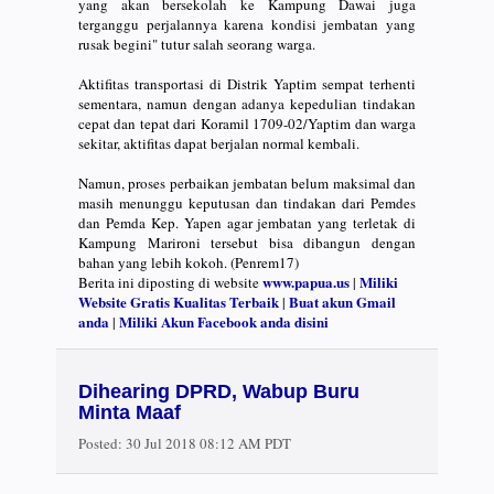
yang akan bersekolah ke Kampung Dawai juga
terganggu perjalannya karena kondisi jembatan yang
rusak begini" tutur salah seorang warga.
Aktifitas transportasi di Distrik Yaptim sempat terhenti
sementara, namun dengan adanya kepedulian tindakan
cepat dan tepat dari Koramil 1709-02/Yaptim dan warga
sekitar, aktifitas dapat berjalan normal kembali.
Namun, proses perbaikan jembatan belum maksimal dan
masih menunggu keputusan dan tindakan dari Pemdes
dan Pemda Kep. Yapen agar jembatan yang terletak di
Kampung Marironi tersebut bisa dibangun dengan
bahan yang lebih kokoh. (Penrem17)
www.papua.us
Miliki
Berita ini diposting di website
|
Website Gratis Kualitas Terbaik
Buat akun Gmail
|
anda
Miliki Akun Facebook anda disini
|
Dihearing DPRD, Wabup Buru
Minta Maaf
Posted:
30 Jul 2018 08:12 AM PDT