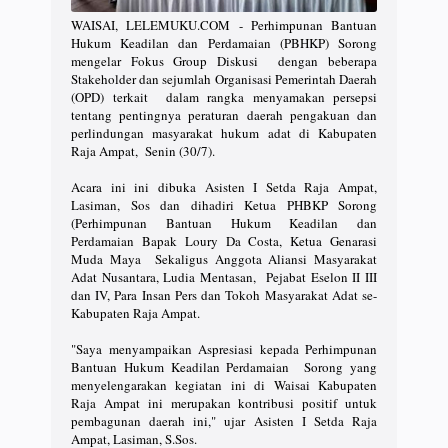
WAISAI, LELEMUKU.COM - Perhimpunan Bantuan
Hukum Keadilan dan Perdamaian (PBHKP) Sorong
mengelar Fokus Group Diskusi dengan beberapa
Stakeholder dan sejumlah Organisasi Pemerintah Daerah
(OPD) terkait dalam rangka menyamakan persepsi
tentang pentingnya peraturan daerah pengakuan dan
perlindungan masyarakat hukum adat di Kabupaten
Raja Ampat, Senin (30/7).
Acara ini ini dibuka Asisten I Setda Raja Ampat,
Lasiman, Sos dan dihadiri Ketua PHBKP Sorong
(Perhimpunan Bantuan Hukum Keadilan dan
Perdamaian Bapak Loury Da Costa, Ketua Genarasi
Muda Maya Sekaligus Anggota Aliansi Masyarakat
Adat Nusantara, Ludia Mentasan, Pejabat Eselon II III
dan IV, Para Insan Pers dan Tokoh Masyarakat Adat se-
Kabupaten Raja Ampat.
"Saya menyampaikan Aspresiasi kepada Perhimpunan
Bantuan Hukum Keadilan Perdamaian Sorong yang
menyelengarakan kegiatan ini di Waisai Kabupaten
Raja Ampat ini merupakan kontribusi positif untuk
pembagunan daerah ini," ujar Asisten I Setda Raja
Ampat, Lasiman, S.Sos.