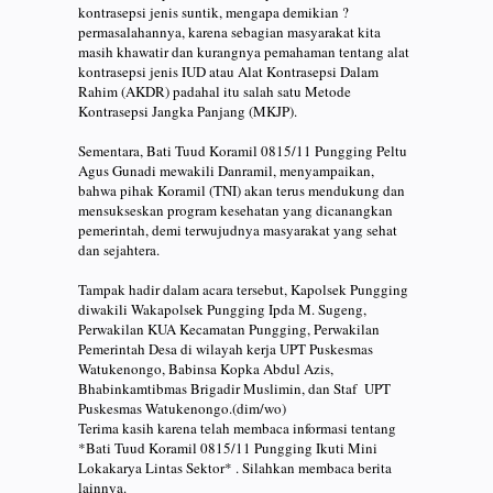
kontrasepsi jenis suntik, mengapa demikian ?
permasalahannya, karena sebagian masyarakat kita
masih khawatir dan kurangnya pemahaman tentang alat
kontrasepsi jenis IUD atau Alat Kontrasepsi Dalam
Rahim (AKDR) padahal itu salah satu Metode
Kontrasepsi Jangka Panjang (MKJP).
Sementara, Bati Tuud Koramil 0815/11 Pungging Peltu
Agus Gunadi mewakili Danramil, menyampaikan,
bahwa pihak Koramil (TNI) akan terus mendukung dan
mensukseskan program kesehatan yang dicanangkan
pemerintah, demi terwujudnya masyarakat yang sehat
dan sejahtera.
Tampak hadir dalam acara tersebut, Kapolsek Pungging
diwakili Wakapolsek Pungging Ipda M. Sugeng,
Perwakilan KUA Kecamatan Pungging, Perwakilan
Pemerintah Desa di wilayah kerja UPT Puskesmas
Watukenongo, Babinsa Kopka Abdul Azis,
Bhabinkamtibmas Brigadir Muslimin, dan Staf UPT
Puskesmas Watukenongo.(dim/wo)
Terima kasih karena telah membaca informasi tentang
*Bati Tuud Koramil 0815/11 Pungging Ikuti Mini
Lokakarya Lintas Sektor* . Silahkan membaca berita
lainnya.